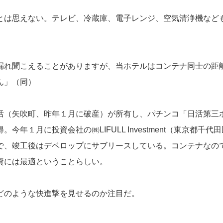
は思えない。テレビ、冷蔵庫、電子レンジ、空気清浄機など
れ聞こえることがありますが、当ホテルはコンテナ同士の距
ん」（同）
（矢吹町、昨年１月に破産）が所有し、パチンコ「日活第三
１月に投資会社の㈱LIFULL Investment（東京都千代
で、竣工後はデベロップにサブリースしている。コンテナなの
資には最適ということらしい。
どのような快進撃を見せるのか注目だ。