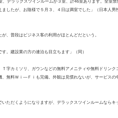
室、デラックスツインルームが３室、計46室あります。全室禁
えましたが、お陰様で５月３、４日は満室でした」（日本人男
が、普段はビジネス客の利用がほとんどだという。
です。建設業の方の連泊も目立ちます」（同）
Ｔ字カミソリ、ガウンなどの無料アメニティや無料ドリンク
機、無料Ｗｉ―Ｆｉも完備。外観は見慣れないが、サービスの
いただくようになりますが、デラックスツインルームならキ