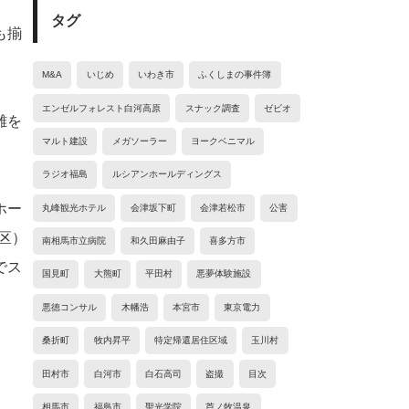
タグ
も揃
M&A
いじめ
いわき市
ふくしまの事件簿
エンゼルフォレスト白河高原
スナック調査
ゼビオ
離を
マルト建設
メガソーラー
ヨークベニマル
ラジオ福島
ルシアンホールディングス
ホー
丸峰観光ホテル
会津坂下町
会津若松市
公害
田区）
南相馬市立病院
和久田麻由子
喜多方市
でス
国見町
大熊町
平田村
悪夢体験施設
悪徳コンサル
木幡浩
本宮市
東京電力
桑折町
牧内昇平
特定帰還居住区域
玉川村
田村市
白河市
白石高司
盗撮
目次
相馬市
福島市
聖光学院
芦ノ牧温泉