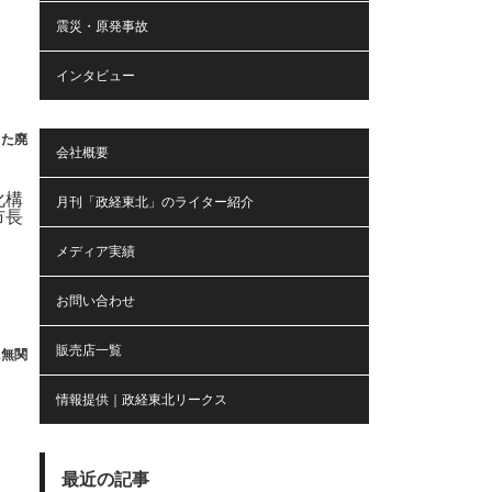
震災・原発事故
インタビュー
また廃
会社概要
月刊「政経東北」のライター紹介
メディア実績
お問い合わせ
販売店一覧
に無関
情報提供｜政経東北リークス
最近の記事