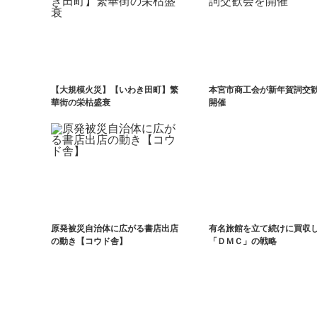
【大規模火災】【いわき田町】繁
本宮市商工会が新年賀詞交
華街の栄枯盛衰
開催
原発被災自治体に広がる書店出店
有名旅館を立て続けに買収
の動き【コウド舎】
「ＤＭＣ」の戦略