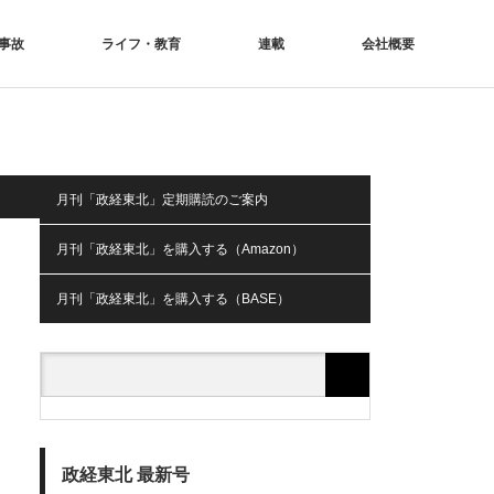
事故
ライフ・教育
連載
会社概要
月刊「政経東北」定期購読のご案内
月刊「政経東北」を購入する（Amazon）
月刊「政経東北」を購入する（BASE）
政経東北 最新号