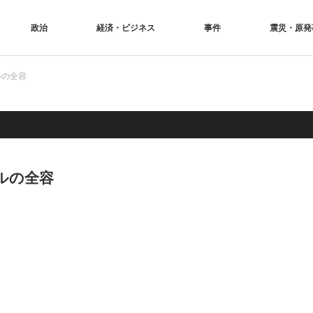
政治
経済・ビジネス
事件
震災・原発
ルの全容
ルの全容