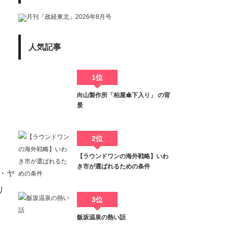
人気記事
1位
向山製作所「柏屋傘下入り」 の背
景
2位
【ラウンドワンの海外戦略】いわ
き市が選ばれるための条件
・ヤ
り
3位
飯坂温泉の熱い話