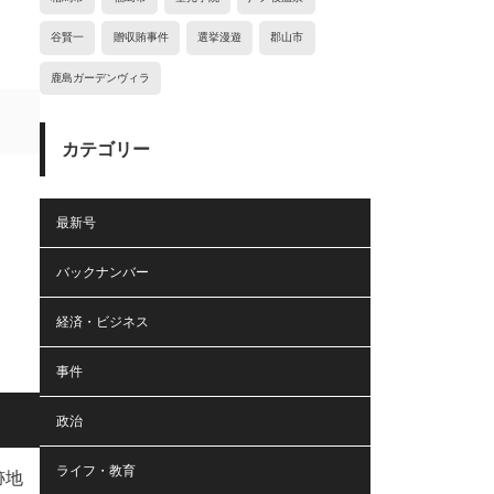
谷賢一
贈収賄事件
選挙漫遊
郡山市
鹿島ガーデンヴィラ
カテゴリー
最新号
バックナンバー
経済・ビジネス
事件
政治
ライフ・教育