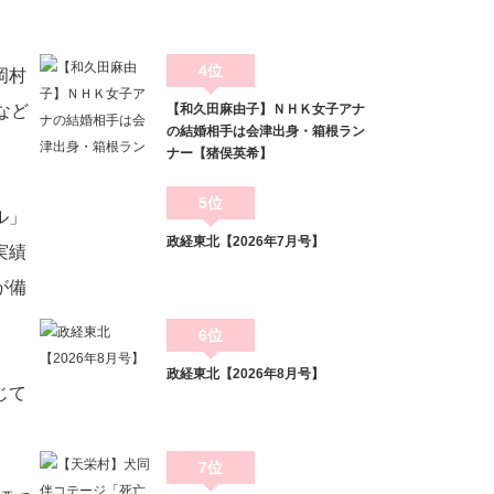
4位
岡村
など
【和久田麻由子】ＮＨＫ女子アナ
の結婚相手は会津出身・箱根ラン
ナー【猪俣英希】
5位
ル」
政経東北【2026年7月号】
実績
が備
6位
政経東北【2026年8月号】
じて
7位