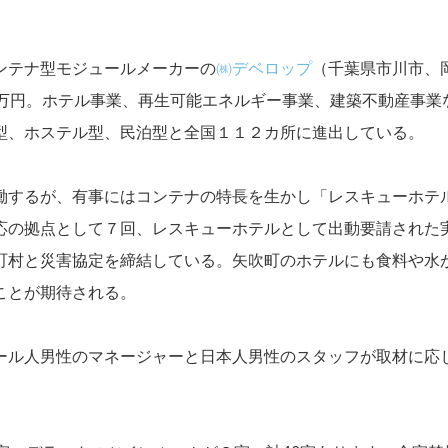
ンテナ型モジュールメーカーの
㈱デベロップ
（千葉県市川市、
８万円。ホテル事業、再生可能エネルギー事業、建築不動産事業
型、ホステル型、民泊型と全国１１２カ所に進出している。
するが、有事にはコンテナの特長を生かし「レスキューホテ
応の拠点として７回、レスキューホテルとして出動要請された
町村と災害協定を締結している。矢吹町のホテルにも食料や水
ことが期待される。
ル人男性のマネージャーと日本人男性のスタッフが取材に応