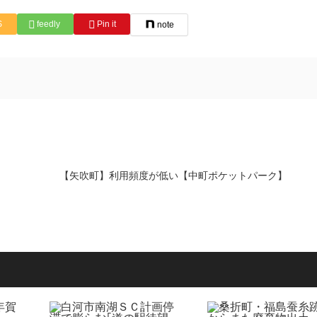
S
feedly
Pin it
note
【矢吹町】利用頻度が低い【中町ポケットパーク】