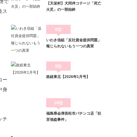
煙で
【天栄村】犬同伴コテージ「死亡
火災」の一部始終
性ス
8位
いわき信組「反社資金提供問題」
報じられないもう一つの真実
9位
政経東北【2026年1月号】
コー
中身
10位
福島県会津若松市パチンコ店「狂
ッチ
言強盗事件」