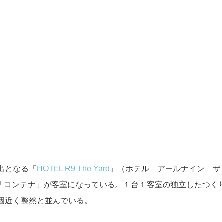
出となる「
HOTEL R9 The Yard
」（ホテル アールナイン ザ
「コンテナ」が客室になっている。１台１客室の独立したつく
個近く整然と並んでいる。