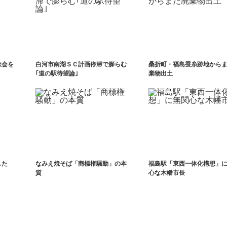
歓会を
白河市南湖ＳＣ計画停滞で膨らむ
桑折町・福島蚕糸跡地から
｢道の駅待望論｣
棄物出土
した
なみえ焼そば「商標権騒動」の本
福島駅「東西一体化構想」
質
心な木幡市長