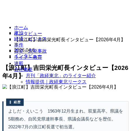
ホーム
政治
インタビュー
経済・ビジネス
【浪江町】吉田栄光町長インタビュー【2026年4月】
事件
2026.04.6
震災・原発事故
インタビュー
ライフ・教育
連載
【浪江町】吉田栄光町長インタビュー【2026
会社概要
年4月】
月刊「政経東北」のライター紹介
情報提供｜政経東北リークス
経歴
よしだ・えいこう 1963年12月生まれ。双葉高卒。県議を
5期務め、自民党県連幹事長、県議会議長などを歴任。
2022年7月の浪江町長選で初当選。