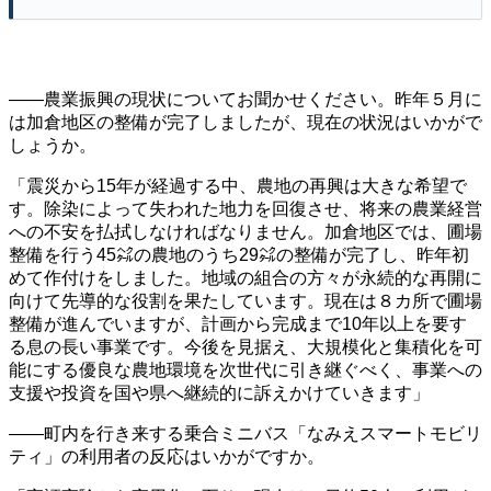
――農業振興の現状についてお聞かせください。昨年５月に
は加倉地区の整備が完了しましたが、現在の状況はいかがで
しょうか。
「震災から15年が経過する中、農地の再興は大きな希望で
す。除染によって失われた地力を回復させ、将来の農業経営
への不安を払拭しなければなりません。加倉地区では、圃場
整備を行う45㌶の農地のうち29㌶の整備が完了し、昨年初
めて作付けをしました。地域の組合の方々が永続的な再開に
向けて先導的な役割を果たしています。現在は８カ所で圃場
整備が進んでいますが、計画から完成まで10年以上を要す
る息の長い事業です。今後を見据え、大規模化と集積化を可
能にする優良な農地環境を次世代に引き継ぐべく、事業への
支援や投資を国や県へ継続的に訴えかけていきます」
――町内を行き来する乗合ミニバス「なみえスマートモビリ
ティ」の利用者の反応はいかがですか。