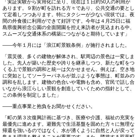
「実証実験から実用化に至り、現在は１日約50人の利用が
あります。９割が町を訪れる方々であり、公共交通の要とし
て定着しつつあります。特にタクシーが少ない現状では、夜
間の外食後に利用ができて好評です。今年は４月25日に福
島県復興祈念公園の全面開園を控え来訪者が見込まれる中、
スムーズな交通体系の構築につながると期待しています」
――今年１月には「浪江町景観条例」が施行されました。
「震災後、多くの建物が解体され、駅周辺の景色は一変しま
した。先人が築いた歴史や誇りを継承しつつ、新たな町をつ
くる上で景観の調和と統一は欠かせません。例えば、空き地
に突如としてソーラーパネルが並ぶような事態は、町並みの
調和を乱します。建物の色合いや電飾も含め、官民で話し合
いながら浪江らしい景観を創造していくための指針として、
この条例を制定しました」
――重点事業と抱負をお聞かせください。
「町の第３次復興計画に基づき、医療や介護、福祉の充実を
最優先に進めます。避難先で生活基盤を固めた方々に無理な
帰還を強いるのではなく、水が湧くように自然と人が戻って
集まる環境を整えることが重要です。また、隣接する双葉町