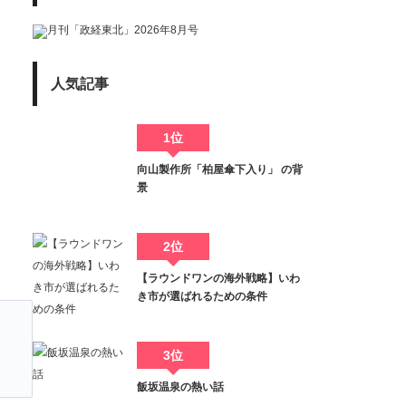
人気記事
1位
向山製作所「柏屋傘下入り」 の背
景
2位
【ラウンドワンの海外戦略】いわ
き市が選ばれるための条件
、
3位
飯坂温泉の熱い話