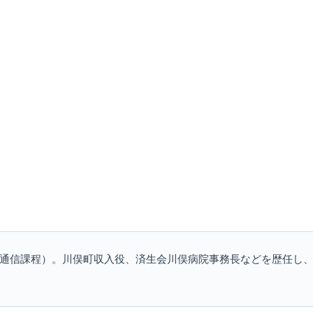
卒（通信課程）。川俣町収入役、済生会川俣病院事務長などを歴任し