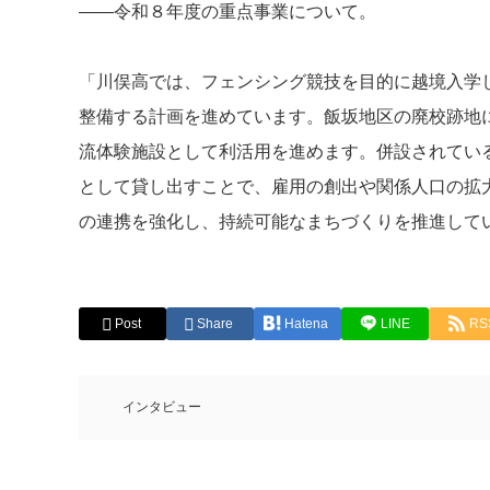
――令和８年度の重点事業について。
「川俣高では、フェンシング競技を目的に越境入学
整備する計画を進めています。飯坂地区の廃校跡地
流体験施設として利活用を進めます。併設されてい
として貸し出すことで、雇用の創出や関係人口の拡
の連携を強化し、持続可能なまちづくりを推進して
Post
Share
Hatena
LINE
RS
インタビュー