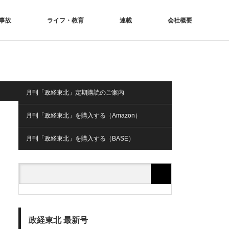
事故
ライフ・教育
連載
会社概要
月刊「政経東北」定期購読のご案内
月刊「政経東北」を購入する（Amazon）
月刊「政経東北」を購入する（BASE）
政経東北 最新号