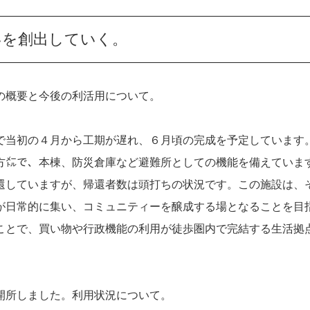
いを創出していく。
の概要と今後の利活用について。
で当初の４月から工期が遅れ、６月頃の完成を予定しています
方㍍で、本棟、防災倉庫など避難所としての機能を備えていま
還していますが、帰還者数は頭打ちの状況です。この施設は、
が日常的に集い、コミュニティーを醸成する場となることを目
ことで、買い物や行政機能の利用が徒歩圏内で完結する生活拠
開所しました。利用状況について。