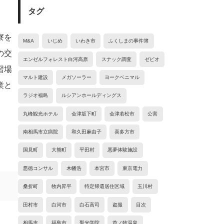
タグ
寮を
M&A
いじめ
いわき市
ふくしまの事件簿
の交
エンゼルフォレスト白河高原
スナック調査
ゼビオ
習場
マルト建設
メガソーラー
ヨークベニマル
業と
ラジオ福島
ルシアンホールディングス
丸峰観光ホテル
会津坂下町
会津若松市
公害
南相馬市立病院
和久田麻由子
喜多方市
国見町
大熊町
平田村
悪夢体験施設
悪徳コンサル
木幡浩
本宮市
東京電力
桑折町
牧内昇平
特定帰還居住区域
玉川村
田村市
白河市
白石高司
盗撮
目次
相馬市
福島市
聖光学院
芦ノ牧温泉