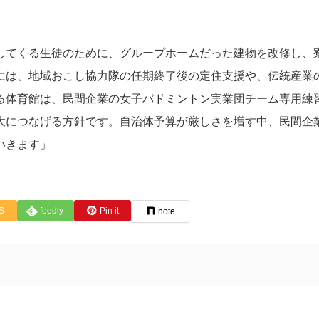
してくる生徒のために、グループホームだった建物を改修し、
には、地域おこし協力隊の任期終了後の定住支援や、伝統産業
る体育館は、民間企業の女子バドミントン実業団チーム専用練
大につなげる方針です。自治体予算が厳しさを増す中、民間企
いきます」
S
feedly
Pin it
note