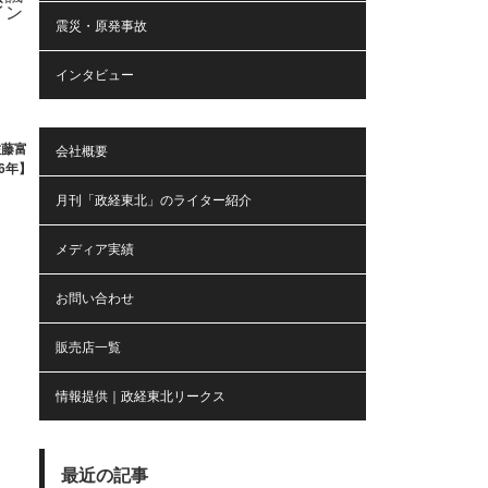
震災・原発事故
インタビュー
佐藤富
会社概要
6年】
月刊「政経東北」のライター紹介
メディア実績
お問い合わせ
販売店一覧
情報提供｜政経東北リークス
最近の記事