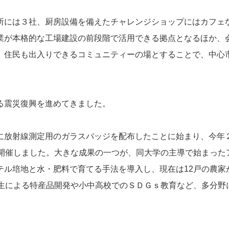
所には３社、厨房設備を備えたチャレンジショップにはカフェ
業が本格的な工場建設の前段階で活用できる拠点となるほか、
、住民も出入りできるコミュニティーの場とすることで、中心
る震災復興を進めてきました。
に放射線測定用のガラスバッジを配布したことに始まり、今年
と開催しました。大きな成果の一つが、同大学の主導で始まった
テル培地と水・肥料で育てる手法を導入し、現在は12戸の農家
学生による特産品開発や小中高校でのＳＤＧｓ教育など、多分野