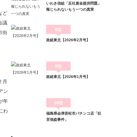
いわき信組「反社資金提供問題」
報じられないもう一つの真実
など
会議
8位
市街
政経東北【2026年2月号】
9位
政経東北【2026年1月号】
２月
アン
が年
10位
にわ
福島県会津若松市パチンコ店「狂
言強盗事件」