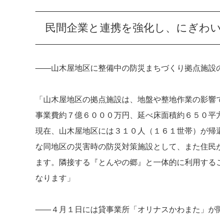
民間企業と連携を強化し、にぎわ
――山木屋地区に整備中の防災まちづくり拠点施設
「山木屋地区の拠点施設は、地盤や整地作業の影響
事業費約７億６０００万円、延べ床面積約６５０平
現在、山木屋地区には３１０人（１６１世帯）が帰
な同地区の災害時の防災対策施設として、また住民
ます。隣接する『とんやの郷』と一体的に利用する
なります」
――４月１日には貸事業所「オリナスかわまた」が