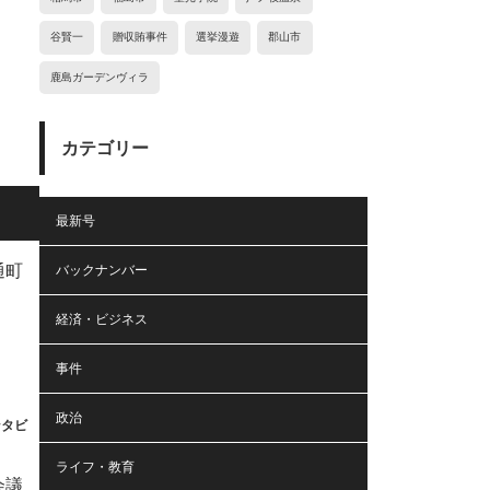
谷賢一
贈収賄事件
選挙漫遊
郡山市
鹿島ガーデンヴィラ
カテゴリー
最新号
バックナンバー
経済・ビジネス
事件
政治
ンタビ
ライフ・教育