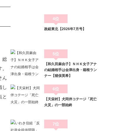
4位
政経東北【2026年7月号】
5位
。総
【和久田麻由子】ＮＨＫ女子アナ
す。
の結婚相手は会津出身・箱根ラン
ナー【猪俣英希】
そん
指し
6位
点と
【天栄村】犬同伴コテージ「死亡
火災」の一部始終
7位