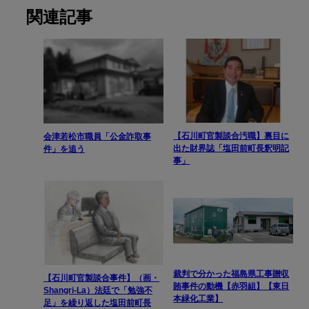
関連記事
【石川町官製談合汚職】裏目に
会津若松市職員「公金詐取事
出た財界誌「塩田前町長釈明記
件」を追う
事」
裁判で分かった福島県工事贈収
【石川町官製談合事件】（画・
賄事件の動機【赤羽組】【東日
Shangri-La）法廷で「勉強不
本緑化工業】
足」を繰り返した塩田前町長