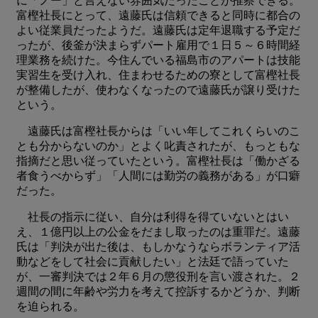
に「ノー」と言えない雰囲気だったことが推察できる。
富樫社長にとって、遠藤氏は信頼できると同時に都合の
よい従業員だったようだ。遠藤氏は定年退職する予定だ
ったが、後釜が決まらずパート雇用で１日５～６時間経
理業務を続けた。今住んでいる福島市のアパートは技能
実習生を受け入れ、住まわせるための寮として富樫社長
が整備したが、使わなくなったので遠藤氏が譲り受けた
という。
遠藤氏は富樫社長からは「いい年してこれくらいのこ
とも分からないのか」とよく叱責されたが、もっともな
指摘だと思い従っていたという。富樫社長は「働かざる
者食うべからず」「人間には勤労の義務がある」が口癖
だった。
社長の指示に従い、自分は利得を得ていないとはい
え、１億円以上の公金をだまし取ったのは重罪だ。遠藤
氏は「判決が出た後は、もしかなうならボランティア活
動などをして社会に貢献したい」と法廷で語っていた
が、一審判決では２年６月の懲役刑を言い渡された。２
週間の間に年齢や労力を考えて控訴するかどうか、判断
を迫られる。