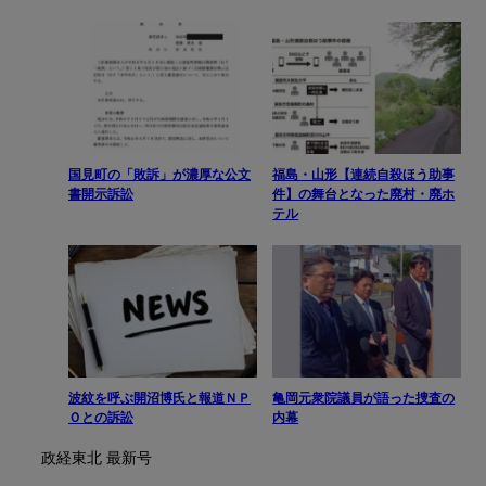
国見町の「敗訴」が濃厚な公文
福島・山形【連続自殺ほう助事
書開示訴訟
件】の舞台となった廃村・廃ホ
テル
波紋を呼ぶ開沼博氏と報道ＮＰ
亀岡元衆院議員が語った捜査の
Ｏとの訴訟
内幕
政経東北 最新号