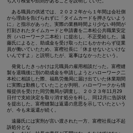
ち入り検査や罰則があることを説明していた。
ある職員の供述では、２０２２年から１年間は会社側
から理由を告げられずに「タイムカードを押さないよう
に」と指示があった。実際の業務時間より少ない時間が
打刻されたタイムカードと申請書を二本松公共職業安定
所（ハローワーク二本松）に提出し、不正受給した。遠
藤氏によると、助成金を受け取ったにもかかわらず従業
員が働いていたため、富樫社長に「休ませないといけな
いんですよ」と説明したが、返事はなかったという。
発覚したきっかけは元職員の雇用相談だった。富樫縫
製を退職後に別の助成金を申請しようとハローワーク二
本松に相談した際、福島労働局に届け出ていた休業期間
に実際は勤務していたことが判明。ハローワークから情
報提供を受けた同労働局が調査し、２０２３年11月29
日付で支給決定を取り消す処分を科し、同12月に告訴状
を提出した。富樫縫製は返還の意思を示していたという
が、今も未返還が続く。
遠藤氏には実刑が言い渡された一方、富樫社長は不起
訴処分とな