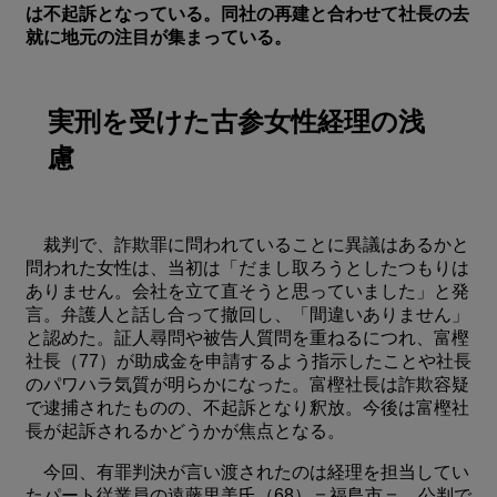
は不起訴となっている。同社の再建と合わせて社長の去
就に地元の注目が集まっている。
実刑を受けた古参女性経理の浅
慮
裁判で、詐欺罪に問われていることに異議はあるかと
問われた女性は、当初は「だまし取ろうとしたつもりは
ありません。会社を立て直そうと思っていました」と発
言。弁護人と話し合って撤回し、「間違いありません」
と認めた。証人尋問や被告人質問を重ねるにつれ、富樫
社長（77）が助成金を申請するよう指示したことや社長
のパワハラ気質が明らかになった。富樫社長は詐欺容疑
で逮捕されたものの、不起訴となり釈放。今後は富樫社
長が起訴されるかどうかが焦点となる。
今回、有罪判決が言い渡されたのは経理を担当してい
たパート従業員の遠藤里美氏（68）＝福島市＝。公判で