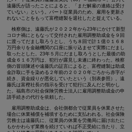
遠藤氏が語ったことによると、「まだ解雇の連絡は受け
ていない」という。パート従業員のため、雇用を更新さ
れないことをもって富樫縫製を退社したと捉えている。
検察側は、遠藤氏が２０２２年から23年にかけて新型
コロナ禍にともなって交付された雇用調整助成金を９回
に渡ってだまし取ろうとし、うち８回で計１億０１６８
万円余りを金融機関の口座に振り込ませて実際にだまし
取ったとした。23年５月にだまし取ろうとした最後の助
成金６１６万円は、犯行が露見し未遂に終わった。検察
側の冒頭陳述や遠藤氏の証言によると、富樫縫製は助成
金詐取に手を染める２年前の２０２０年ごろから赤字が
続き、資金繰りが悪化していたという（別表参照）。遠
藤氏は富樫社長の指示を受けて犯行に及んだと明かし
た。福島市の社会保険労務士法人に雇用調整助成金の申
請手続きの代行を依頼した。
雇用調整助成金は、会社側都合で従業員を休業させた
場合に休業補償を補填するために支払われる。社会保険
労務士は遠藤氏に、従業員の休業を労働局に届け出たに
もかかわらず業務を続けていれば不正受給に当たり、立