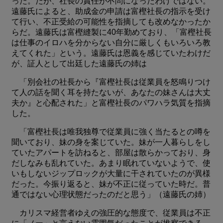
った。だが、社長の責任が不問になったわけではない。
遠藤氏によると、助成金の申請は富樫社長の指示を受け
て行い、不正受給の可能性を指摘しても改めなかったか
らだ。遠藤氏は富樫縫製に40年勤めており、「富樫社長
は仕事のイロハを分からない自分に厳しくもいろいろ教
えてくれた」という。遠藤氏は恩義を感じていたわけだ
が、証人として出廷した遠藤氏の姉は
「別会社の社長から『富樫社長は従業員を怒鳴りつけ
て人の話を聞く耳を持たないが、あなたの妹さんは大丈
夫か』と心配された」と富樫社長のパワハラ気質を指摘
した。
「富樫社長は唯我独尊で従業員に強く当たるとの噂を
聞いており、妹の身を案じていた。妹が一人暮らしをし
ていたアパートを訪ねると、部屋は散らかっており、身
だしなみも乱れていた。あまり眠れていないようで、使
いもしないジップロックが大量に干されていたのが異様
だった。今振り返ると、妹が不正に従っていた時だ。普
通ではない心理状態だったのだと思う」（遠藤氏の姉）
カリスマ経営者ゆえの強圧的な態度で、従業員は不正