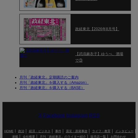
政経東北【2026年8月号】
【武塙麻衣子】ゆうべ、酒場
で③
月刊「政経東北」定期購読のご案内
月刊「政経東北」を購入する（Amazon）
月刊「政経東北」を購入する（BASE）
X
Facebook
Instagram
RSS
HOME
政治
経済・ビジネス
事件
震災・原発事故
ライフ・教育
インタビュー
連載
会社概要
月刊「政経東北」のライター紹介
販売店一覧
お問合わせ