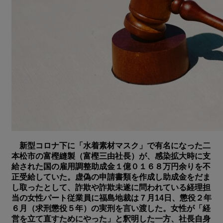
新型コロナ下に「水着素材マスク」で有名になった二
本松市の富樫縫製（富樫三由社長）が、感染拡大時に支
給された国の雇用調整助成金１億０１６８万円余りを不
正受給していた。虚偽の申請書類を作成し助成金をだま
し取ったとして、詐欺や詐欺未遂に問われている経理担
当の女性パート従業員に福島地裁は７月14日、懲役２年
６月（求刑懲役５年）の実刑を言い渡した。女性が「経
営を立て直すためにやった」と釈明した一方、社長自身