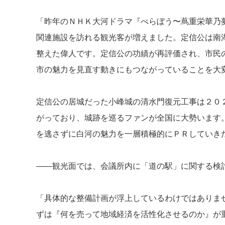
「昨年のＮＨＫ大河ドラマ『べらぼう〜蔦重栄華乃
関連施設を訪れる観光客が増えました。定信公は南
整えた偉人です。定信公の功績が再評価され、市民
市の魅力を見直す動きにもつながっていることを大
定信公の居城だった小峰城の清水門復元工事は２０
がっており、城跡を巡るファンが全国に大勢います
を逃さずに白河の魅力を一層積極的にＰＲしていき
――観光面では、会議所内に「道の駅」に関する検
「具体的な整備計画が浮上しているわけではありま
ずは『何を売って地域経済を活性化させるのか』が