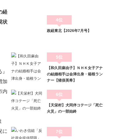
の経
4位
現状
政経東北【2026年7月号】
5位
【和久田麻由子】ＮＨＫ女子アナ
る』
の結婚相手は会津出身・箱根ラン
ナー【猪俣英希】
増加
市内
6位
【天栄村】犬同伴コテージ「死亡
火災」の一部始終
ま
況に
7位