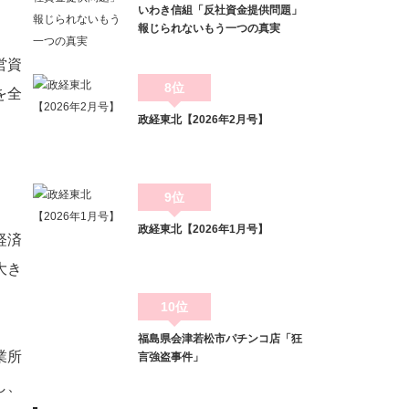
いわき信組「反社資金提供問題」
報じられないもう一つの真実
営資
8位
を全
政経東北【2026年2月号】
9位
政経東北【2026年1月号】
経済
大き
10位
福島県会津若松市パチンコ店「狂
業所
言強盗事件」
し、