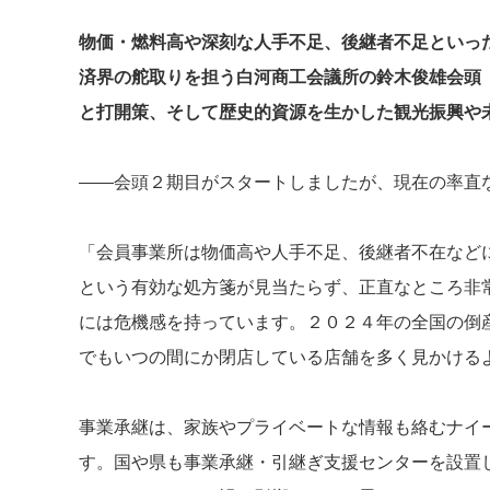
物価・燃料高や深刻な人手不足、後継者不足といっ
済界の舵取りを担う白河商工会議所の鈴木俊雄会頭
と打開策、そして歴史的資源を生かした観光振興や
――会頭２期目がスタートしましたが、現在の率直
「会員事業所は物価高や人手不足、後継者不在など
という有効な処方箋が見当たらず、正直なところ非
には危機感を持っています。２０２４年の全国の倒
でもいつの間にか閉店している店舗を多く見かける
事業承継は、家族やプライベートな情報も絡むナイ
す。国や県も事業承継・引継ぎ支援センターを設置