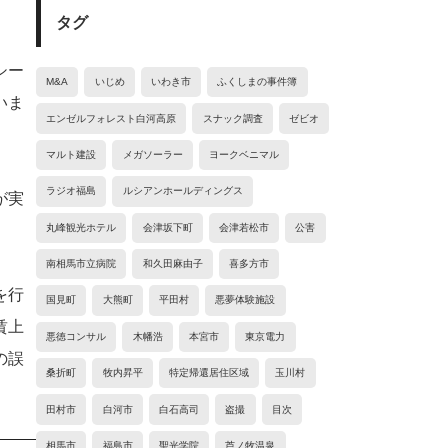
タグ
シー
M&A
いじめ
いわき市
ふくしまの事件簿
いま
エンゼルフォレスト白河高原
スナック調査
ゼビオ
マルト建設
メガソーラー
ヨークベニマル
ラジオ福島
ルシアンホールディングス
が実
丸峰観光ホテル
会津坂下町
会津若松市
公害
南相馬市立病院
和久田麻由子
喜多方市
を行
国見町
大熊町
平田村
悪夢体験施設
賃上
悪徳コンサル
木幡浩
本宮市
東京電力
の誤
桑折町
牧内昇平
特定帰還居住区域
玉川村
田村市
白河市
白石高司
盗撮
目次
相馬市
福島市
聖光学院
芦ノ牧温泉