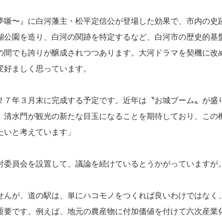
夢噺〜』に白河藩主・松平定信公が登場した効果で、市内の史
湖公園を造り、白河の関跡を特定するなど、白河市の歴史的基
の間でも誇りが醸成されつつあります。大河ドラマを契機に改
変好ましく思っています。
２７年３月末に完成する予定です。近年は〝お城ブーム〟が盛
。清水門が観光の新たな目玉になることを期待しており、この
たいと考えています」
討委員会を設置して、議論を続けているとうかがっていますが
せんが、道の駅は、単にハコモノをつくれば良いわけではなく
重要です。例えば、地元の農産物に付加価値を付けて六次産業