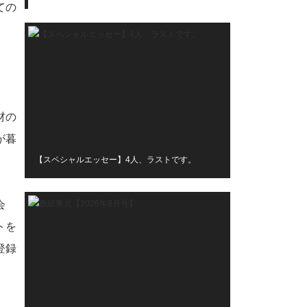
ての
材の
が暮
【スペシャルエッセー】4人、ラストです。
会
トを
登録