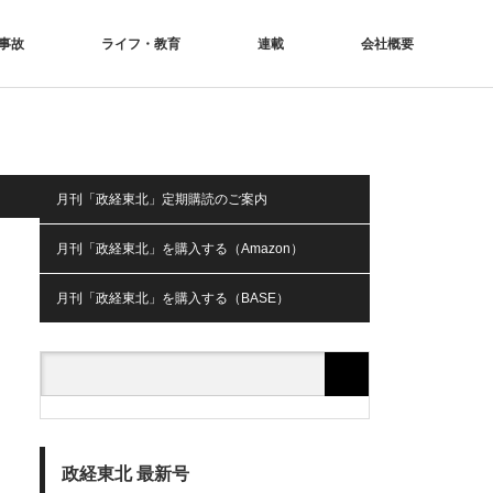
事故
ライフ・教育
連載
会社概要
月刊「政経東北」定期購読のご案内
月刊「政経東北」を購入する（Amazon）
月刊「政経東北」を購入する（BASE）
政経東北 最新号