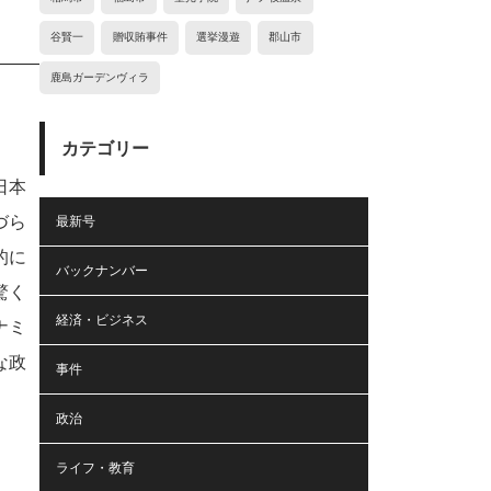
谷賢一
贈収賄事件
選挙漫遊
郡山市
鹿島ガーデンヴィラ
カテゴリー
日本
づら
最新号
的に
バックナンバー
驚く
経済・ビジネス
ナミ
な政
事件
政治
ライフ・教育