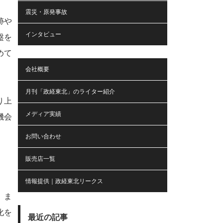
震災・原発事故
跡や
インタビュー
盤を
めて
会社概要
月刊「政経東北」のライター紹介
り上
メディア実績
機会
お問い合わせ
販売店一覧
。
情報提供｜政経東北リークス
、ま
化を
最近の記事