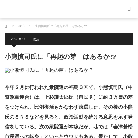
ホーム
政治
小熊慎司氏に「再起の芽」はあるか!?
2026.07.1
政治
小熊慎司氏に「再起の芽」はあるか!?
今年２月に行われた衆院選の福島３区で、小熊慎司氏（中
道改革連合）は、上杉謙太郎氏（自民党）に約３万票の差
をつけられ、比例復活もかなわず落選した。その後の小熊
氏のＳＮＳなどを見ると、政治活動を続ける意思を示す発
信をしている。次の衆院選が本線だが、巷では「会津若松
市長選への転身」といったウワサもある。果たして、小熊