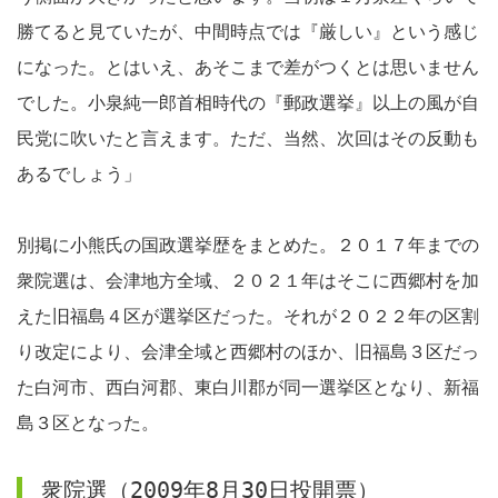
勝てると見ていたが、中間時点では『厳しい』という感じ
になった。とはいえ、あそこまで差がつくとは思いません
でした。小泉純一郎首相時代の『郵政選挙』以上の風が自
民党に吹いたと言えます。ただ、当然、次回はその反動も
あるでしょう」
別掲に小熊氏の国政選挙歴をまとめた。２０１７年までの
衆院選は、会津地方全域、２０２１年はそこに西郷村を加
えた旧福島４区が選挙区だった。それが２０２２年の区割
り改定により、会津全域と西郷村のほか、旧福島３区だっ
た白河市、西白河郡、東白川郡が同一選挙区となり、新福
島３区となった。
衆院選（2009年8月30日投開票）