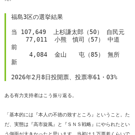
福島3区の選挙結果
当 107,649  上杉謙太郎（50） 自民元
    77,011  小熊　慎司（57） 中道
前
     4,084  金山　　屯（85） 無所
新
2026年2月8日投開票、投票率61・03%
ある有力支持者はこう振り返る。
「基本的には『本人の不徳の致すところ』ということ。た
だ、実態は『高市旋風』と『ＳＮＳ戦略』にやられたとい
う側面が大きかったと思います。当初は１万票差くらいで