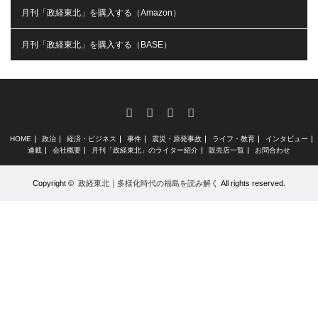
月刊「政経東北」を購入する（Amazon）
月刊「政経東北」を購入する（BASE）
RSS
X
Facebook
Instagram
HOME
政治
経済・ビジネス
事件
震災・原発事故
ライフ・教育
インタビュー
連載
会社概要
月刊「政経東北」のライター紹介
販売店一覧
お問合わせ
Copyright ©
政経東北｜多様化時代の福島を読み解く
All rights reserved.