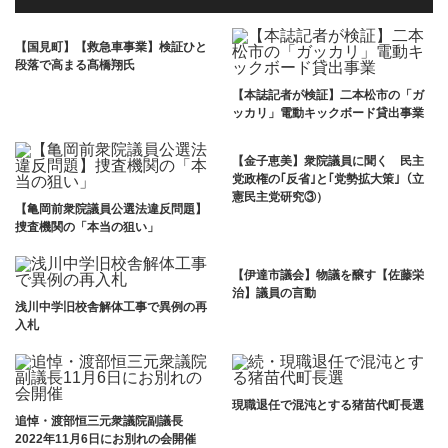
【国見町】【救急車事業】検証ひと
段落で高まる髙橋翔氏
【本誌記者が検証】二本松市の「ガ
ッカリ」電動キックボード貸出事業
【金子恵美】衆院議員に聞く 民主
党政権の｢反省｣と｢党勢拡大策｣（立
憲民主党研究③）
【亀岡前衆院議員公選法違反問題】
捜査機関の「本当の狙い」
【伊達市議会】物議を醸す【佐藤栄
治】議員の言動
浅川中学旧校舎解体工事で異例の再
入札
現職退任で混沌とする猪苗代町長選
追悼・渡部恒三元衆議院副議長
2022年11月6日にお別れの会開催