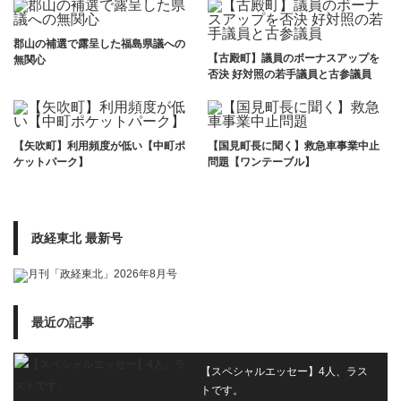
郡山の補選で露呈した福島県議への
【古殿町】議員のボーナスアップを
無関心
否決 好対照の若手議員と古参議員
【矢吹町】利用頻度が低い【中町ポ
【国見町長に聞く】救急車事業中止
ケットパーク】
問題【ワンテーブル】
政経東北 最新号
最近の記事
【スペシャルエッセー】4人、ラス
トです。