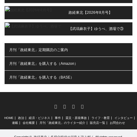
政経東北【2026年8月号】
【武塙麻衣子】ゆうべ、酒場で③
月刊「政経東北」定期購読のご案内
月刊「政経東北」を購入する（Amazon）
月刊「政経東北」を購入する（BASE）
RSS
X
Facebook
Instagram
HOME
政治
経済・ビジネス
事件
震災・原発事故
ライフ・教育
インタビュー
連載
会社概要
月刊「政経東北」のライター紹介
販売店一覧
お問合わせ