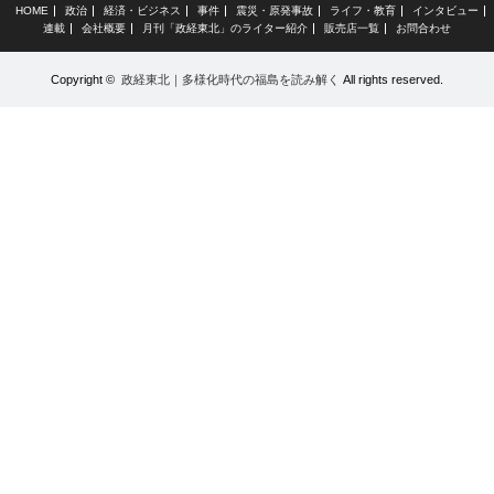
HOME
政治
経済・ビジネス
事件
震災・原発事故
ライフ・教育
インタビュー
連載
会社概要
月刊「政経東北」のライター紹介
販売店一覧
お問合わせ
Copyright ©
政経東北｜多様化時代の福島を読み解く
All rights reserved.