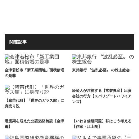
関連記事
会津若松市「新工業団地」面積倍増
東邦銀行 〝波乱必至〟 の株主総会
の是非
経済人が注視する【常磐興産】出資
会社の行方【スパリゾートハワイア
【猪苗代町】「世界のガラス館」に
ンズ】
身売り説
過渡期を迎えた公設温浴施設【会津
【いわき信組問題】私はこう考える
編】
【作家・江上剛】