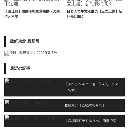
【浪江町】国際研究教育機構への期
Ｍ＆Ａで事業承継の【三立土建】新
待と不安
社長に聞く
政経東北 最新号
最近の記事
【スペシャルエッセー】4人、ラス
トです。
政経東北【2026年8月号】
【武塙麻衣子】ゆうべ、酒場で③