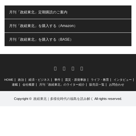
月刊「政経東北」定期購読のご案内
月刊「政経東北」を購入する（Amazon）
月刊「政経東北」を購入する（BASE）
RSS
X
Facebook
Instagram
HOME
政治
経済・ビジネス
事件
震災・原発事故
ライフ・教育
インタビュー
連載
会社概要
月刊「政経東北」のライター紹介
販売店一覧
お問合わせ
Copyright ©
政経東北｜多様化時代の福島を読み解く
All rights reserved.