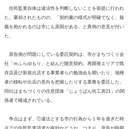
住民監査自体は違法性を判断しないことを前提に行われ
た。棄却されたものの、「契約書の様式が明確でなく、疑
義を抱かれるのは市にも原因がある」と異例の意見が付い
た。
原告側が問題にしている委託契約は、市がまちづくり会
社「㈱ふらゆもり」と結んだ随意契約。再開発エリアで既
存店及び新規出店する事業者らの勉強会を開いたり、地権
者の移転や出店の意向を把握したりする業務を委託した。
同社はまちづくりの任意団体「じょうばん街工房21」の関
係者で構成されている。
争点はまず、①違法とする市の行為から１年を過ぎた時
点での住民監査請求が有効かどうか。つまり、原告が時期