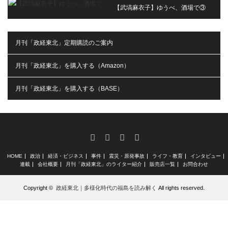
【武塙麻衣子】ゆうべ、酒場で③
月刊「政経東北」定期購読のご案内
月刊「政経東北」を購入する（Amazon）
月刊「政経東北」を購入する（BASE）
RSS
X
Facebook
Instagram
HOME
政治
経済・ビジネス
事件
震災・原発事故
ライフ・教育
インタビュー
連載
会社概要
月刊「政経東北」のライター紹介
販売店一覧
お問合わせ
Copyright ©
政経東北｜多様化時代の福島を読み解く
All rights reserved.