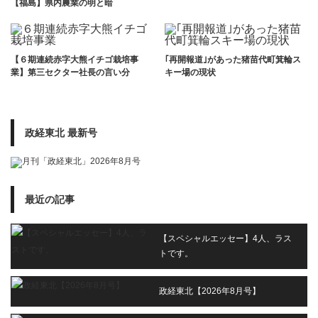
【福島】県内農業の明と暗
【６期連続赤字大熊イチゴ栽培事
｢再開報道｣があった猪苗代町箕輪ス
業】第三セクター社長の言い分
キー場の現状
政経東北 最新号
最近の記事
【スペシャルエッセー】4人、ラス
トです。
政経東北【2026年8月号】