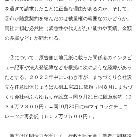
を過ぎて請求したことに正当な理由があるのか。そして、
②市が随意契約を結んだのは裁量権の範囲なのかどうか。
同社に頼む必然性（緊急性や代えがたい能力や実績、金額
の多寡など）が問われる。
②について、原告側は地元紙に載った関係者のインタビ
ュー記事や法人登記簿などを根拠に次のような経緯があっ
たとする。２０２３年中にいわき市が、まちづくり会社設
立を任意団体じょうばん街工房21に依頼→同８月にまちづ
くり会社㈱ふらゆもりが設立→同９月21日に随意契約（９
３４万２３００円）→同10月20日に㈱マイロックチョコ
レーツに再委託（６０２万２５００円）。
地方は民間活力が乏しく、行政が地元商工業者に調整役