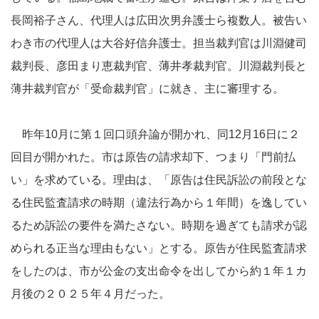
長岡裕子さん、代理人は広田次男弁護士ら複数人。被告い
わき市の代理人は大谷好信弁護士。担当裁判官は川淵健司
裁判長、彦田まり恵裁判官、薄井孝裁判官。川淵裁判長と
薄井裁判官が「受命裁判官」に就き、主に審理する。
昨年10月に第１回口頭弁論が開かれ、同12月16日に２
回目が開かれた。市は原告の請求却下、つまり「門前払
い」を求めている。理由は、「原告は住民訴訟の前段とな
る住民監査請求の時期（違法行為から１年間）を逸してい
るため訴訟の要件を満たさない。時期を過ぎても請求が認
められる正当な理由もない」とする。原告が住民監査請求
をしたのは、市が公金の支出命令を出してから約１年１カ
月後の２０２５年４月だった。