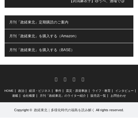
【武塙麻衣子】ゆうべ、酒場で③
月刊「政経東北」定期購読のご案内
月刊「政経東北」を購入する（Amazon）
月刊「政経東北」を購入する（BASE）
RSS
X
Facebook
Instagram
HOME
政治
経済・ビジネス
事件
震災・原発事故
ライフ・教育
インタビュー
連載
会社概要
月刊「政経東北」のライター紹介
販売店一覧
お問合わせ
Copyright ©
政経東北｜多様化時代の福島を読み解く
All rights reserved.